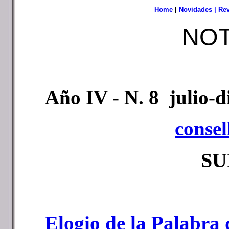
Home
|
Novidades
|
Rev
NO
Año IV - N. 8 julio-
consel
S
Elogio de la Palabra 