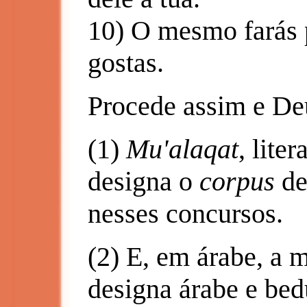
10) O mesmo farás p
gostas.
Procede assim e Deu
(1)
Mu'alaqat
, lite
designa o
corpus
de
nesses concursos.
(2) E, em árabe, a
designa árabe e bed