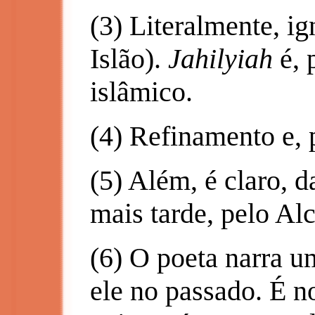
(3) Literalmente, i
Islão).
Jahilyiah
é, 
islâmico.
(4) Refinamento e, 
(5) Além, é claro, d
mais tarde, pelo Al
(6) O poeta narra u
ele no passado. É no