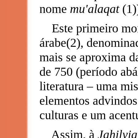
nome
mu'alaqat
(1)
Este primeiro mome
árabe(2), denomin
mais se aproxima da
de 750 (período ab
literatura – uma mi
elementos advindos 
culturas e um acent
Assim, à
Jahilyi