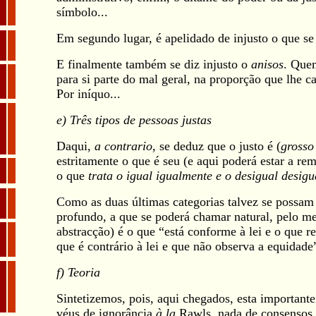
símbolo...
Em segundo lugar, é apelidado de injusto o que se
E finalmente também se diz injusto o
anisos
. Quem
para si parte do mal geral, na proporção que lhe
Por iníquo...
e) Três tipos de pessoas justas
Daqui,
a contrario
, se deduz que o justo é (
gross
estritamente o que é seu (e aqui poderá estar a r
o que
trata o igual igualmente e o desigual desi
Como as duas últimas categorias talvez se possam a
profundo, a que se poderá chamar natural, pelo me
abstracção) é o que “está conforme à lei e o que r
que é contrário à lei e que não observa a equidade
f) Teoria
Sintetizemos, pois, aqui chegados, esta important
véus de ignorância
à la
Rawls, nada de consensos