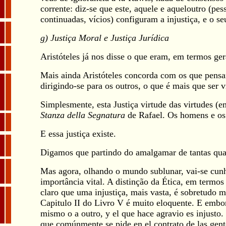
corrente: diz-se que este, aquele e aqueloutro (pess
continuadas, vícios) configuram a injustiça, e o seu
g) Justiça Moral e Justiça Jurídica
Aristóteles já nos disse o que eram, em termos gerai
Mais ainda Aristóteles concorda com os que pensam
dirigindo-se para os outros, o que é mais que ser v
Simplesmente, esta Justiça virtude das virtudes (
Stanza della Segnatura
de Rafael. Os homens e os 
E essa justiça existe.
Digamos que partindo do amalgamar de tantas quali
Mas agora, olhando o mundo sublunar, vai-se cunhar
importância vital. A distinção da Ética, em termos 
claro que uma injustiça, mais vasta, é sobretudo m
Capitulo II do Livro V é muito eloquente. E embo
mismo o a outro, y el que hace agravio es injusto.
que comúnmente se pide en el contrato de las gentes 