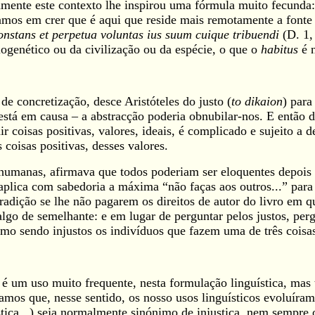
tamente este contexto lhe inspirou uma fórmula muito fecunda:
tamos em crer que é aqui que reside mais remotamente a fonte 
 constans et perpetua voluntas ius suum cuique tribuendi
(D. 1,
logenético ou da civilização ou da espécie, o que o
habitus
é 
de concretização, desce Aristóteles do justo (
to dikaion
) para
stá em causa – a abstracção poderia obnubilar-nos. E então 
nir coisas positivas, valores, ideais, é complicado e sujeito a
 coisas positivas, desses valores.
s humanas, afirmava que todos poderiam ser eloquentes depois
 aplica com sabedoria a máxima “não faças aos outros...” par
adição se lhe não pagarem os direitos de autor do livro em q
lgo de semelhante: e em lugar de perguntar pelos justos, perg
mo sendo injustos os indivíduos que fazem uma de três coisas
não é um uso muito frequente, nesta formulação linguística, m
amos que, nesse sentido, os nosso usos linguísticos evoluíram 
stiça...) seja normalmente sinónimo de injustiça, nem sempre 