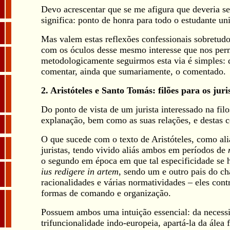
Devo acrescentar que se me afigura que deveria se
significa: ponto de honra para todo o estudante uni
Mas valem estas reflexões confessionais sobretudo 
com os óculos desse mesmo interesse que nos permi
metodologicamente seguirmos esta via é simples: d
comentar, ainda que sumariamente, o comentado.
2. Aristóteles e Santo Tomás: filões para os juri
Do ponto de vista de um jurista interessado na fi
explanação, bem como as suas relações, e destas co
O que sucede com o texto de Aristóteles, como ali
juristas, tendo vivido aliás ambos em períodos de
o segundo em época em que tal especificidade se h
ius redigere in artem
, sendo um e outro pais do 
racionalidades e várias normatividades – eles cont
formas de comando e organização.
Possuem ambos uma intuição essencial: da necess
trifuncionalidade indo-europeia, apartá-la da álea 