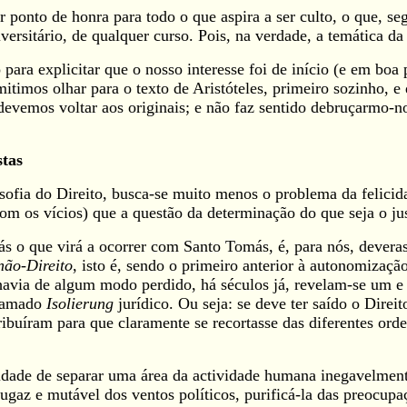
r ponto de honra para todo o que aspira a ser culto, o que, 
versitário, de qualquer curso. Pois, na verdade, a temática da 
para explicitar que o nosso interesse foi de início (e em boa 
timos olhar para o texto de Aristóteles, primeiro sozinho, 
evemos voltar aos originais; e não faz sentido debruçarmo-n
stas
losofia do Direito, busca-se muito menos o problema da felici
m os vícios) que a questão da determinação do que seja o just
ás o que virá a ocorrer com Santo Tomás, é, para nós, dever
não-Direito
, isto é, sendo o primeiro anterior à autonomizaçã
avia de algum modo perdido, há séculos já, revelam-se um e o
chamado
Isolierung
jurídico. Ou seja: se deve ter saído o Direi
ribuíram para que claramente se recortasse das diferentes orde
idade de separar uma área da actividade humana inegavelmen
fugaz e mutável dos ventos políticos, purificá-la das preocupa