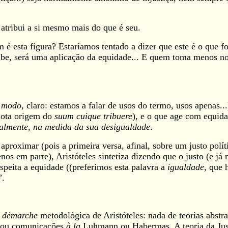
 atribui a si mesmo mais do que é seu.
 é esta figura? Estaríamos tentado a dizer que este é o que f
 cabe, será uma aplicação da equidade... E quem toma menos 
o modo
, claro: estamos a falar de usos do termo, usos apenas...
emota origem do
suum cuique tribuere
), e o que age com equid
gualmente, na medida da sua desigualdade
.
proximar (pois a primeira versa, afinal, sobre um justo polít
nos em parte), Aristóteles sintetiza dizendo que o justo (e j
espeita a equidade ((preferimos esta palavra a
igualdade
, que 
”.
e
démarche
metodológica de Aristóteles: nada de teorias abstra
 ou comunicações
à la
Luhmann ou Habermas. A teoria da Just