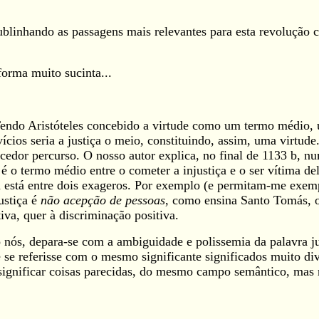
sublinhando as passagens mais relevantes para esta revolução
forma muito sucinta...
 Tendo Aristóteles concebido a virtude como um termo médio
vícios seria a justiça o meio, constituindo, assim, uma virtud
dor percurso. O nosso autor explica, no final de 1133 b, num
 o termo médio entre o cometer a injustiça e o ser vítima dela
a está entre dois exageros. Por exemplo (e permitam-me exemp
justiça é
não acepção de pessoas
, como ensina Santo Tomás, o
iva, quer à discriminação positiva.
mo nós, depara-se com a ambiguidade e polissemia da palavra 
 se referisse com o mesmo significante significados muito d
significar coisas parecidas, do mesmo campo semântico, mas 