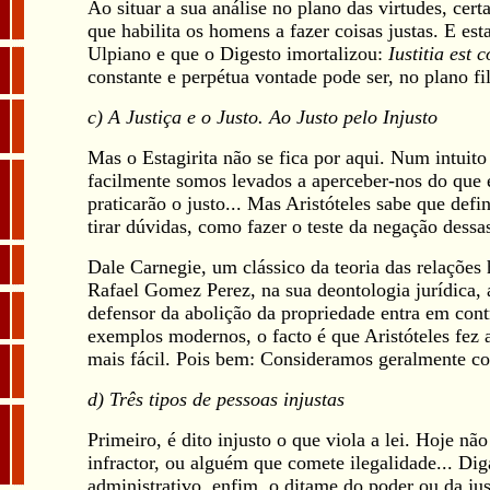
Ao situar a sua análise no plano das virtudes, cer
que habilita os homens a fazer coisas justas. E es
Ulpiano e que o Digesto imortalizou:
Iustitia est
constante e perpétua vontade pode ser, no plano fi
c) A Justiça e o Justo. Ao Justo pelo Injusto
Mas o Estagirita não se fica por aqui. Num intuito 
facilmente somos levados a aperceber-nos do que e
praticarão o justo... Mas Aristóteles sabe que defi
tirar dúvidas, como fazer o teste da negação dessas
Dale Carnegie, um clássico da teoria das relaçõe
Rafael Gomez Perez, na sua deontologia jurídica,
defensor da abolição da propriedade entra em contr
exemplos modernos, o facto é que Aristóteles fez a
mais fácil. Pois bem: Consideramos geralmente co
d) Três tipos de pessoas injustas
Primeiro, é dito injusto o que viola a lei. Hoje 
infractor, ou alguém que comete ilegalidade... Dig
administrativo, enfim, o ditame do poder ou da ju