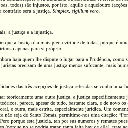
oas, todos) são injustos, por isto, aquilo e aqueloutro (acções
 contrário será a justiça.
Simplex, sigillum vero
.
s, a justiça e a injustiça.
 que a Justiça é a mais plena virtude de todas, porque é uma
irtuoso apenas para si próprio.
embora haja quem lhe dispute o lugar para a Prudência, como s
juristas precisam de uma justiça menos sufocante, mais human
dades das três acepções de justiça referidas se cunha uma Jus
 teoricamente uma outra justiça, a justiça especificamente jur
teóricos, parece, apesar de tudo, bastante clara, e de novo os
oral, e outra, mais estrita, especialmente jurídica. Um comen
ra não seja de Santo Tomás, permitimo-nos uma citação: “Por
Pero porque esta justicia, tan por sus numeros y remates puest
(porque no se podría tratar, tanta falta hay de ella), trata ago