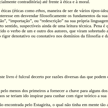
lmente contraditória) até frente à ética e à moral.
 éticas (éticas como
ethos
, maneira de ser de vários
tipos-idea
 interesse em desvendar filosoficamente os fundamentos da sua 
ção”, “importação”, ou “redescrição” na sua própria linguagem
 sentido, suspectíveis ainda de uma leitura técnica. Pena é 
cido o verbo de um e outro dos autores, que viram sobretudo 
 do rigor denotativo ou conotativo nos domínios da filosofia e
ste livro é fulcral decerto por razões diversas das que podem 
o, pelo menos dos primeiros a fornecer a chave para alguns do
s se teriam ido inspirar para cunhar com rigor teórico a sua 
o encontrada pelo Estagirita, o qual não tinha em mente tão 