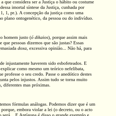
 a que considera ser a Justiça o hábito ou costume
dessa imortal síntese da Justiça, cunhada por
 1, 1, pr.). A concepção da justiça como uma
no plano ontogenético, da pessoa ou do indivíduo.
 o homem justo (
ó dikaios
), porque assim mais
de que pessoas dizemos que são justas? Essas
 demasiada
doxa
, excessiva opinião... Não há, para
 de injustamente haverem sido esbofeteados. E
a explicar como mesmo um teórico nefelibata,
ue professe o seu credo. Passe o anedótico destes
unta pelos injustos. Assim tudo se torna muito
, diferentes mas próximas.
as temos fórmulas análogas. Podemos dizer que é um
porque, embora violar a lei (o decreto, ou o acto
o será... E Antígona é disso o grande exemplo e