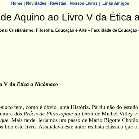
Home
|
Novidades
|
Revistas
|
Nossos Livros
|
Links Amigos
de Aquino
ao Livro V da Ética 
ional Cristianismo
, Filosofia, Educação e Arte – Faculdade de Educação 
ro V da
Ética a Nicómaco
cómaco
tem, como é óbvio, uma História. Partiu não do estudo f
leitura dos
Précis de Philosophie du Droit
de Michel Villey e 
ique
. Mais tarde, leríamos um passo de Mário Bigotte Chorão,
lido este livro. Assinalava este autor realista clássico que a 
.