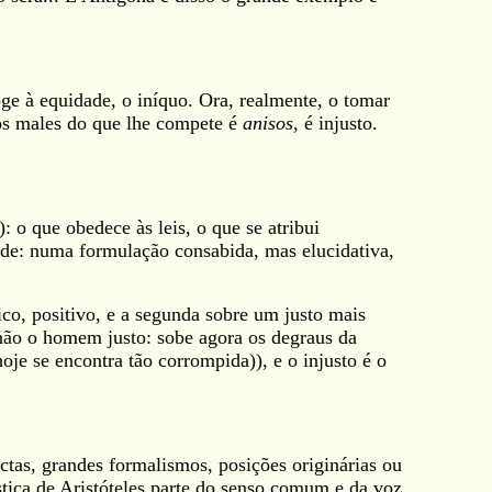
oge à equidade, o iníquo. Ora, realmente, o tomar
nos males do que lhe compete é
anisos
, é injusto.
): o que obedece às leis, o que se atribui
ade: numa formulação consabida, mas elucidativa,
ico, positivo, e a segunda sobre um justo mais
á não o homem justo: sobe agora os degraus da
hoje se encontra tão corrompida)), e o injusto é o
ctas, grandes formalismos, posições originárias ou
iça de Aristóteles parte do senso comum e da voz