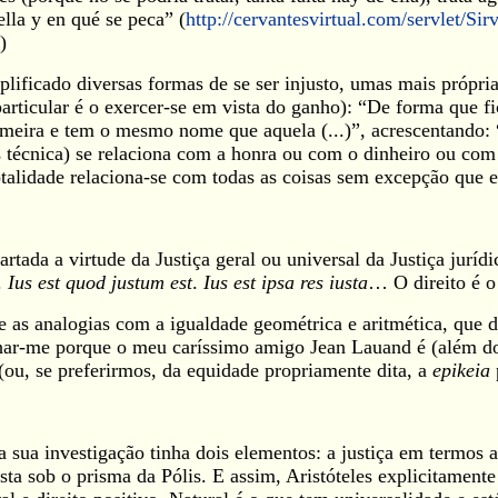
ella y en qué se peca” (
http://cervantesvirtual.com/servlet/Sir
)
plificado diversas formas de se ser injusto, umas mais própri
 particular é o exercer-se em vista do ganho): “De forma que f
imeira e tem o mesmo nome que aquela (...)”, acrescentando: 
s técnica) se relaciona com a honra ou com o dinheiro ou com 
otalidade relaciona-se com todas as coisas sem excepção que
artada a virtude da Justiça geral ou universal da Justiça jurídi
.
Ius est quod justum est
.
Ius est ipsa res iusta
… O direito é o 
 e as analogias com a igualdade geométrica e aritmética, que
nhar-me porque o meu caríssimo amigo Jean Lauand é (além do
(ou, se preferirmos, da equidade propriamente dita, a
epikeia
 sua investigação tinha dois elementos: a justiça em termos ab
sta sob o prisma da Pólis. E assim, Aristóteles explicitamente d