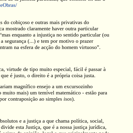
veObras/
as do cobiçoso e outras mais privativas do
ica mostrado claramente haver outra particular
“mas enquanto a injustiça no sentido particular (ou
a segurança (...) e tem por motivo o prazer
 entram na esfera de acção do homem virtuoso”.
ca, virtude de tipo muito especial, fácil é passar à
que é justo, o direito é a própria coisa justa.
 dariam magnífico ensejo a um excursozinho
 muito mais) um temível matemático - estão para
por contraposição ao simples
isos
).
solutos e a justiça a que chama política, social,
ivide esta Justiça, que é a nossa justiça jurídica,