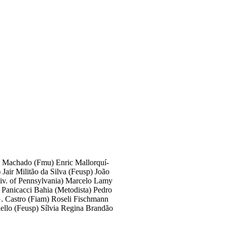
ra Machado (Fmu) Enric Mallorquí-
 Jair Militão da Silva (Feusp) João
iv. of Pennsylvania) Marcelo Lamy
 Panicacci Bahia (Metodista) Pedro
G. Castro (Fiam) Roseli Fischmann
lello (Feusp) Sílvia Regina Brandão