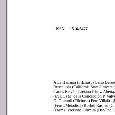
ISSN 1516-5477
Aida Hanania (Fflchusp) Celso Beisie
Ruscalleda (California State Universit
Carlos Relvão Caetano (Univ. Aberta
(ESDC) M. de la Concepción P. Valve
G. Ghirardi (Fflchusp) Pere Villalb
(Feusp/Metodista) Roshdi Rashed (Cnr
(Fasm) Terezinha Oliveira (Dfe/Ppe/