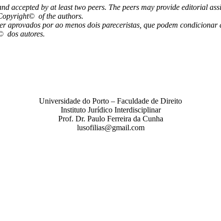
and accepted by at least two peers. The peers may provide editorial as
Copyright
©
of the authors.
ser aprovados por ao menos dois pareceristas, que podem condicionar
t©
dos autores.
Universidade do Porto – Faculdade de Direito
Instituto Jurídico Interdisciplinar
Prof. Dr. Paulo Ferreira da Cunha
lusofilias@gmail.com