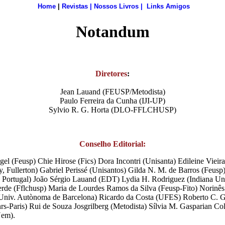
Home
|
Revistas
|
Nossos Livros
|
Links Amigos
Notandum
Diretores
:
Jean Lauand (FEUSP/Metodista)
Paulo Ferreira da Cunha (IJI-UP)
Sylvio R. G. Horta (DLO-FFLCHUSP)
Conselho Editorial:
gel (Feusp) Chie Hirose (Fics) Dora Incontri (Unisanta) Edileine Viei
y, Fullerton) Gabriel Perissé (Unisantos) Gilda N. M. de Barros (Feusp)
, Portugal) João Sérgio Lauand (EDT) Lydia H. Rodriguez (Indiana Un
rde (Fflchusp) Maria de Lourdes Ramos da Silva (Feusp-Fito) Norinês
a (Univ. Autònoma de Barcelona) Ricardo da Costa (UFES) Roberto C. 
s-Paris) Rui de Souza Josgrilberg (Metodista) Sílvia M. Gasparian Co
Uem).