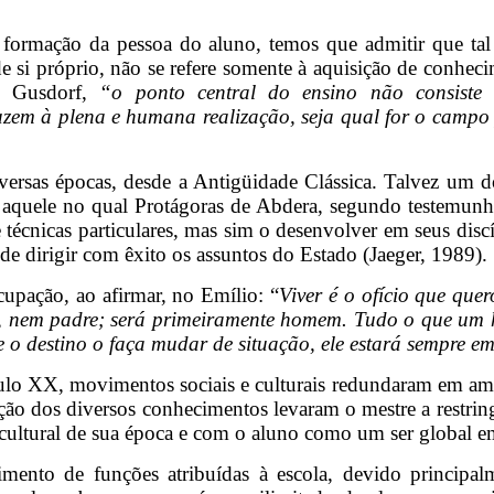
 formação da pessoa do aluno, temos que admitir que tal 
i próprio, não se refere somente à aquisição de conhecim
e Gusdorf,
“o ponto central do ensino não consiste
em à plena e humana realização, seja qual for o campo p
versas épocas, desde a Antigüidade Clássica. Talvez um do
 é aquele no qual Protágoras de Abdera, segundo testemunho
 técnicas particulares, mas sim o desenvolver em seus disc
 de dirigir com êxito os assuntos do Estado (Jaeger, 1989).
cupação, ao afirmar, no Emílio: “
Viver é o ofício que que
 nem padre; será primeiramente homem. Tudo o que um ho
 o destino o faça mudar de situação, ele estará sempre e
éculo XX, movimentos sociais e culturais redundaram em amp
ação dos diversos conhecimentos levaram o mestre a restring
cultural de sua época e com o aluno como um ser global 
imento de funções atribuídas à escola, devido principa