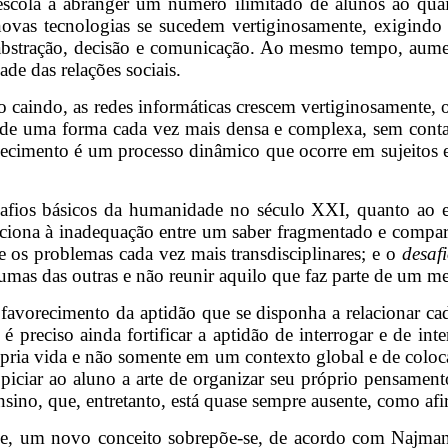
a escola a abranger um número ilimitado de alunos ao q
as tecnologias se sucedem vertiginosamente, exigindo c
 abstração, decisão e comunicação. Ao mesmo tempo, aumen
de das relações sociais.
caindo, as redes informáticas crescem vertiginosamente, o
e uma forma cada vez mais densa e complexa, sem contar 
hecimento é um processo dinâmico que ocorre em sujeitos e 
safios básicos da humanidade no século XXI, quanto ao
laciona à inadequação entre um saber fragmentado e compar
 e os problemas cada vez mais transdisciplinares; e o
desaf
s umas das outras e não reunir aquilo que faz parte de um m
o favorecimento da aptidão que se disponha a relacionar 
 preciso ainda fortificar a aptidão de interrogar e de int
própria vida e não somente em um contexto global e de colo
piciar ao aluno a arte de organizar seu próprio pensamento
ensino, que, entretanto, está quase sempre ausente, como a
ece, um novo conceito sobrepõe-se, de acordo com Najma