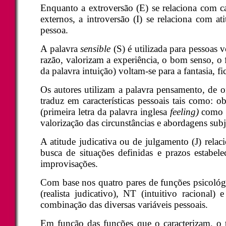
Enquanto a extroversão (E) se relaciona com car
externos, a introversão (I) se relaciona com ati
pessoa.
A palavra
sensible
(S) é utilizada para pessoas 
razão, valorizam a experiência, o bom senso, o f
da palavra intuição) voltam-se para a fantasia, f
Os autores utilizam a palavra pensamento
,
de on
traduz em características pessoais tais como: 
(primeira letra da palavra inglesa
feeling)
como s
valorização das circunstâncias e abordagens subje
A atitude judicativa ou de julgamento (J) rela
busca de situações definidas e prazos estabel
improvisações.
Com base nos quatro pares de funções psicológic
(realista judicativo), NT (intuitivo racional) e
combinação das diversas variáveis pessoais.
Em função das funções que o caracterizam, o ti