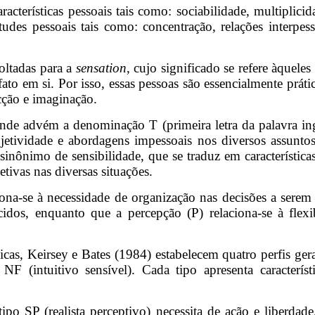
acterísticas pessoais tais como: sociabilidade, multiplici
tudes pessoais tais como: concentração, relações interpessoa
voltadas para a
sensation
, cujo significado se refere àqueles
ato em si. Por isso, essas pessoas são essencialmente prát
icção e imaginação.
de advém a denominação T (primeira letra da palavra in
objetividade e abordagens impessoais nos diversos assuntos
inônimo de sensibilidade, que se traduz em característica
tivas nas diversas situações.
ciona-se à necessidade de organização nas decisões a serem
ecidos, enquanto que a percepção (P) relaciona-se à flex
as, Keirsey e Bates (1984) estabelecem quatro perfis gera
NF (intuitivo sensível). Cada tipo apresenta caracterís
po SP (realista perceptivo) necessita de ação e liberdad