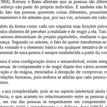
1984), Keirsey e Bates afirmam que as pessoas são difer
 esforço não partir do próprio indivíduo. E também não há 
elo fato das pessoas quererem coisas diferentes, possuír
tamentos e de atitudes que, por sua vez, acionam em cada p
ndem da forma como cada um organiza suas funções psicol
s distintos de perceber a realidade e de reagir a ela. Tai
s autores denominam de
projeto pigmaleão
, mediante o qua
nça. Segundo os autores, o fato de querer transformar-s
 vontade é o elemento básico em qualquer tentativa de mud
amental de uma pessoa é sempre estabelecida a partir da vo
soa é uma configuração única e intransferível, existe sem
de pensar, de compreender e de reagir diante dos vários ac
stração e de mágoa, mesclados à decepção de comprovar, m
relações humanas, pois embora se admita que cada pessoa 
smos.
 sua complexidade, pois se no aspecto intelectual ainda é 
tência, o que acarreta no relacionamento entre as pessoas 
nto, em vez das pessoas se empenharem em compreende
derando inútil o entendimento e o diálogo. Jung (1967), 