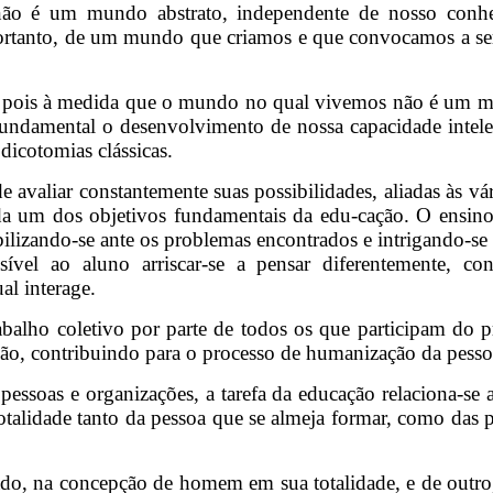
, não é um mundo abstrato, independente de nosso con
portanto, de um mundo que criamos e que convocamos a ser
em, pois à medida que o mundo no qual vivemos não é u
e fundamental o desenvolvimento de nossa capacidade int
dicotomias clássicas.
 avaliar constantemente suas possibilidades, aliadas às vár
a um dos objetivos fundamentais da edu-cação. O ensino
sibilizando-se ante os problemas encontrados e intrigando-
sível ao aluno arriscar-se a pensar diferentemente, c
l interage.
abalho coletivo por parte de todos os que participam do 
rução, contribuindo para o processo de humanização da pess
essoas e organizações, a tarefa da educação relaciona-se a
totalidade tanto da pessoa que se almeja formar, como das 
do, na concepção de homem em sua totalidade, e de outro, n