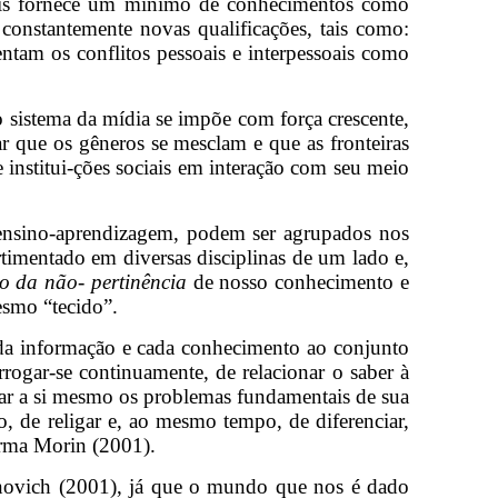
uais fornece um mínimo de conhecimentos como
onstantemente novas qualificações, tais como:
tam os conflitos pessoais e interpessoais como
 sistema da mídia se impõe com força crescente,
que os gêneros se mesclam e que as fronteiras
institui-ções sociais em interação com seu meio
 ensino-aprendizagem, podem ser agrupados nos
timentado em diversas disciplinas de um lado e,
io da não- pertinência
de nosso conhecimento e
esmo “tecido”.
cada informação e cada conhecimento ao conjunto
errogar-se continuamente, de relacionar o saber à
car a si mesmo os problemas fundamentais de sua
, de religar e, ao mesmo tempo, de diferenciar,
firma Morin (2001).
novich (2001), já que o mundo que nos é dado