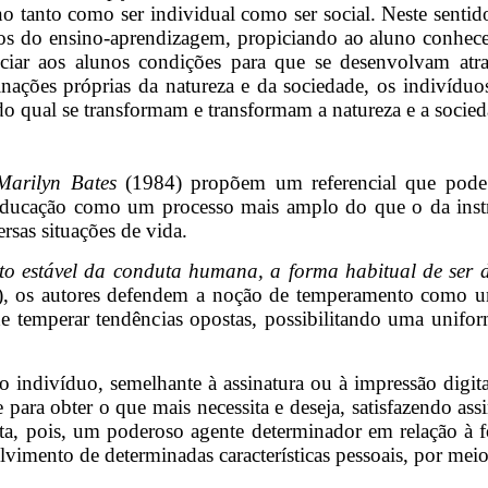
o tanto como ser individual como ser social. Neste senti
s do ensino-aprendizagem, propiciando ao aluno conhecer e
iciar aos alunos condições para que se desenvolvam atra
minações próprias da natureza e da sociedade, os indivíd
o qual se transformam e transformam a natureza e a socied
Marilyn Bates
(1984) propõem um referencial que pode 
 educação como um processo mais amplo do que o da inst
sas situações de vida.
to estável da conduta humana, a forma habitual de ser 
), os autores defendem a noção de temperamento como u
de temperar tendências opostas, possibilitando uma unifo
 indivíduo, semelhante à assinatura ou à impressão digit
para obter o que mais necessita e deseja, satisfazendo assi
a, pois, um poderoso agente determinador em relação à fo
vimento de determinadas características pessoais, por meio