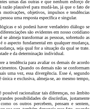
entes umas das outras e que nenhum esforço de
razão plausível para mudá-las, já que o fato de
em motivações, objetivos, impulsos e tendências
essoa uma resposta específica e singular.
ógicas e só poderá haver verdadeiro diálogo se
s diferenciações são evidentes em nosso cotidiano
l se almeja transformar as pessoas, sobretudo as
e é o aspecto fundamental em qualquer mudança,
ança, seja qual for a situação da qual se trate.
ntade e da determinação individual.
pre a tendência para avaliar os demais de acordo
ontecimentos. Quando os demais não se conformam
ais uma vez, essa divergência. Esse é, segundo
é única e exclusiva, almeja-se, ao mesmo tempo,
possível racionalizar tais diferenças, no âmbito
grandes possibilidades de discórdias, justamente
r como os outros percebem, pensam e sentem,
por sua vez, também denuncia esse fato, quando