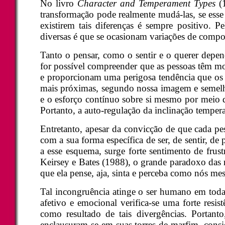
No livro
Character and Temperament Types
(
transformação pode realmente mudá-las, se esse
existirem tais diferenças é sempre positivo. P
diversas é que se ocasionam variações de compor
Tanto o pensar, como o sentir e o querer depe
for possível compreender que as pessoas têm modo
e proporcionam uma perigosa tendência que o
mais próximas, segundo nossa imagem e semelha
e o esforço contínuo sobre si mesmo por meio da
Portanto, a auto-regulação da inclinação temper
Entretanto, apesar da convicção de que cada pes
com a sua forma específica de ser, de sentir, 
a esse esquema, surge forte sentimento de fru
Keirsey e Bates (1988), o grande paradoxo das 
que ela pense, aja, sinta e perceba como nós me
Tal incongruência atinge o ser humano em toda a
afetivo e emocional verifica-se uma forte resis
como resultado de tais divergências. Porta
enclausuram-se em suas torres de marfim, consi